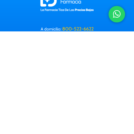
800-522-6622
A domicilio:
Horario: 8 a.m. a 9:30 p.m. (Lun-Dom)
Correo electrónico:
info@farmacialabomba.com
Contactanos
Información Legal
Preguntas frecuentes
Farmacias
Corporativa
Trabajá con nosotros
Descargá nuestra app: