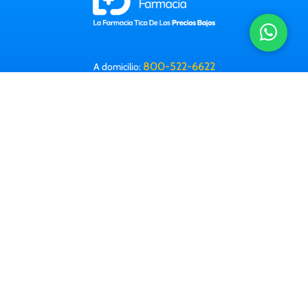
800-522-6622
A domicilio:
Horario: 8 a.m. a 9:30 p.m. (Lun-Dom)
Correo electrónico:
info@farmacialabomba.com
Contactanos
Información Legal
Preguntas frecuentes
Farmacias
Corporativa
Trabajá con nosotros
Descargá nuestra app: