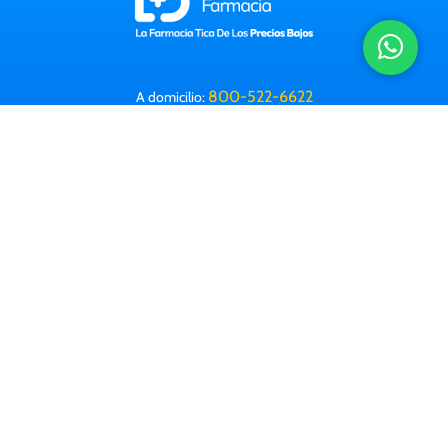
800-522-6622
A domicilio:
Horario: 8 a.m. a 9:30 p.m. (Lun-Dom)
Correo electrónico:
info@farmacialabomba.com
Contactanos
Información Legal
Preguntas frecuentes
Farmacias
Corporativa
Trabajá con nosotros
Descargá nuestra app: