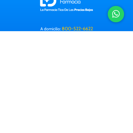
800-522-6622
A domicilio:
Horario: 8 a.m. a 9:30 p.m. (Lun-Dom)
Correo electrónico:
info@farmacialabomba.com
Contactanos
Información Legal
Preguntas frecuentes
Farmacias
Corporativa
Trabajá con nosotros
Descargá nuestra app: