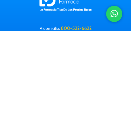
800-522-6622
A domicilio:
Horario: 8 a.m. a 9:30 p.m. (Lun-Dom)
Correo electrónico:
info@farmacialabomba.com
Contactanos
Información Legal
Preguntas frecuentes
Farmacias
Corporativa
Trabajá con nosotros
Descargá nuestra app: