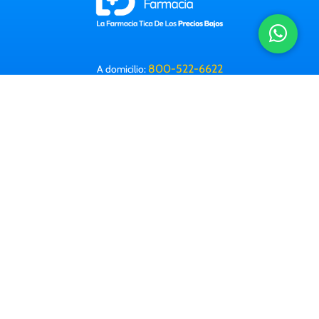
800-522-6622
A domicilio:
Horario: 8 a.m. a 9:30 p.m. (Lun-Dom)
Correo electrónico:
info@farmacialabomba.com
Contactanos
Información Legal
Preguntas frecuentes
Farmacias
Corporativa
Trabajá con nosotros
Descargá nuestra app: