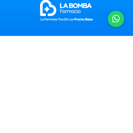
800-522-6622
A domicilio:
Horario: 8 a.m. a 9:30 p.m. (Lun-Dom)
Correo electrónico:
info@farmacialabomba.com
Contactanos
Información Legal
Preguntas frecuentes
Farmacias
Corporativa
Trabajá con nosotros